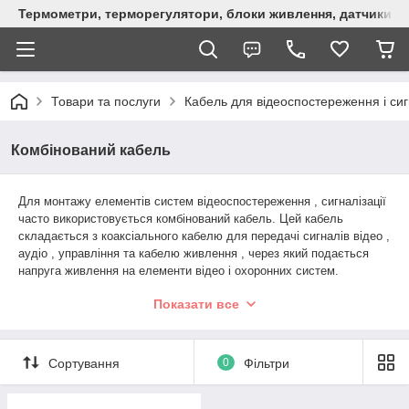
Термометри, терморегулятори, блоки живлення, датчики, ро
Товари та послуги
Кабель для відеоспостереження і сиг
Комбінований кабель
Для монтажу елементів систем відеоспостереження , сигналізації
часто використовується комбінований кабель. Цей кабель
складається з коаксіального кабелю для передачі сигналів відео ,
аудіо , управління та кабелю живлення , через який подається
напруга живлення на елементи відео і охоронних систем.
Конструктивно провідники в комбінованому кабелі об'єднуються в
Показати все
одну оболонку для ізоляції. Є варіанти кабелю , в якому
провідники живлення і сигнальний в різних оболонках.
Комбінованим кабель підключають домофони з панелями
виклику, камери відеоспостереження до регистаторам ,
Сортування
0
Фільтри
електрозамки , датчики систем сигналізації. Важлива особливість
комбінованого кабелю - можливість передавати сигнал і живляча