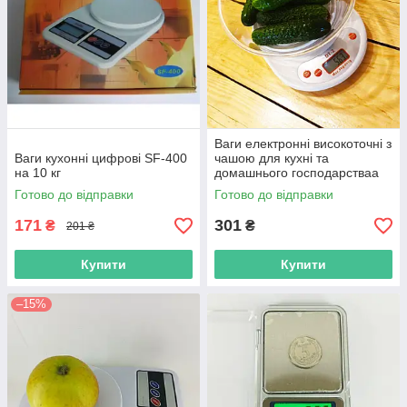
Ваги електронні високоточні з
Ваги кухонні цифрові SF-400
чашою для кухні та
на 10 кг
домашнього господарстваа
до 5 кілограмів
Готово до відправки
Готово до відправки
171
301
₴
₴
201 ₴
Купити
Купити
–15%