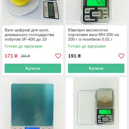
Ваги цифрові для кухні,
Ювелірні високоточні
домвшнього господарства
портативні ваги MH-200 на
побутові SF-400 до 10
200 г із похибкою 0,01 г
кілограмів
Готово до відправки
Готово до відправки
171
191
₴
₴
201 ₴
Купити
Купити