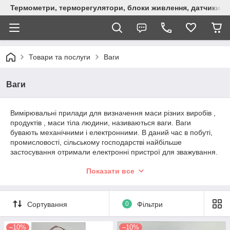
Термометри, терморегулятори, блоки живлення, датчики, ро
Товари та послуги
Ваги
Ваги
Вимірювальні прилади для визначення маси різних виробів ,
продуктів , маси тіла людини, називаються ваги. Ваги
бувають механічними і електронними. В даний час в побуті,
промисловості, сільському господарстві найбільше
застосування отримали електронні пристрої для зважування.
Такі ваги дуже точні, займають менше місця. Вартість
Показати все
побутових ваг порівняно невелика.
Сортування
0
Фільтри
–10%
–10%