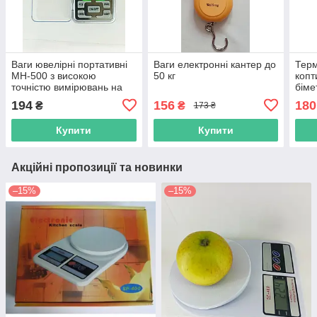
Ваги ювелірні портативні
Ваги електронні кантер до
Терм
MH-500 з високою
50 кг
копт
точністю вимірювань на
біме
500 г із похибкою 0,1 г
(0-3
194
156
180
₴
₴
173 ₴
шкал
Купити
Купити
Акційні пропозиції та новинки
–15%
–15%