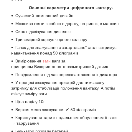
Основні параметри цифрового кантеру:
Сучасний компактний дизайн
Можливо взяти з собою в дорогу, на ринок, в магазин
Синє підсвічування дисплею
Тривимірний корпус чорного кольору
Гачок для зважування з загартованої сталі витримує
навантаження понад 50 кілограмів
Вимірювання
ваги
ваги за
принципом Використання тензометричний датчик
Повідомлення під час перезавантаження індикатора
У процесі зважування пристрій дає тимчасову
затримку для стабілізації положення вантажу, А потім
фіксує виміру ваги
Ціна поділу 10г
Верхня межа зважування ✔ 50 кілограмів
Користування тари з подальшим обнуленням її ваги
→ таррування
Індикатор розряду батарей