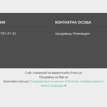
 797-47-31
продавець Нововидео
Сайт створений на маркетплейсі
Prom.ua
Продавець на Bigl.ua
Novovideo.com.ua |
Поскаржитися на контент
|
Політика конфіденційності
Select Language
▼