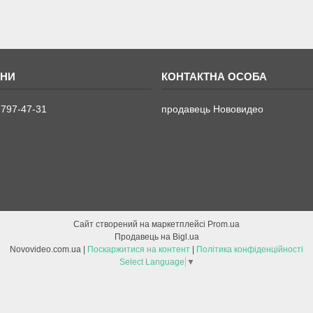
 797-47-31
продавець Нововидео
Сайт створений на маркетплейсі
Prom.ua
Продавець на Bigl.ua
Novovideo.com.ua |
Поскаржитися на контент
|
Політика конфіденційності
Select Language
▼