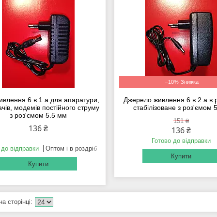
–10%
ивлення 6 в 1 а для апаратури,
Джерело живлення 6 в 2 а в 
чів, модемів постійного струму
стабілізоване з роз'ємом 
з роз'ємом 5.5 мм
151 ₴
136 ₴
136 ₴
Готово до відправки
 до відправки
Оптом і в роздріб
Купити
Купити