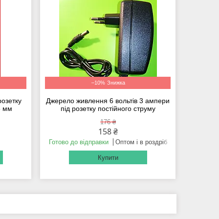
–10%
розетку
Джерело живлення 6 вольтів 3 ампери
5 мм
під розетку постійного струму
176 ₴
158 ₴
Готово до відправки
Оптом і в роздріб
Купити