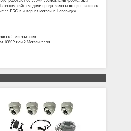
амеры работают со всеми возможными форматами
На нашем сайте модели представлены по цене всего за
Holmes-PRO в интернет-магазине Нововидео
ки на 2 мегапикселя
и 1080P или 2 Мегапикселя