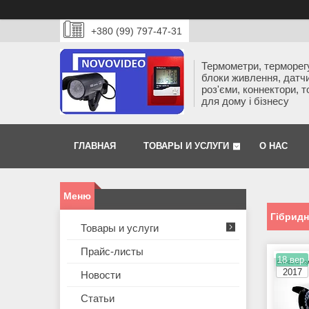
+380 (99) 797-47-31
Термометри, терморег
блоки живлення, датчи
роз'єми, коннектори, 
для дому і бізнесу
ГЛАВНАЯ
ТОВАРЫ И УСЛУГИ
О НАС
Гібридн
Товары и услуги
Прайс-листы
18 вер.
2017
Новости
Статьи