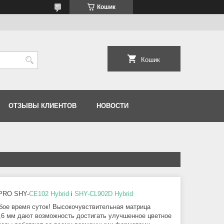
Кошик
Кошик
ОТЗЫВЫ КЛИЕНТОВ
НОВОСТИ
-PRO SHY-
CE102 Hybrid
і
SHY-CL902D Hybrid
бое время суток! Высокочувствительная матрица
,6 мм дают возможность достигать улучшенное цветное