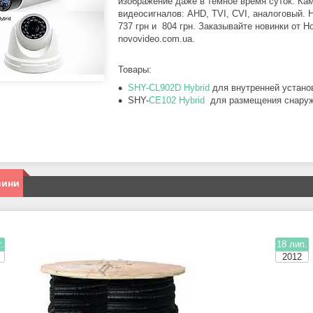
изображение даже в темное время суток. К
видеосигналов: AHD, TVI, CVI, аналоговый. 
737 грн и 804 грн. Заказывайте новинки от 
novovideo.com.ua.
Товары:
SHY-CL902D Hybrid
для внутренней установ
SHY-
CE102 Hybrid
для размещения снаруж
вини
.
18 лип.
2012