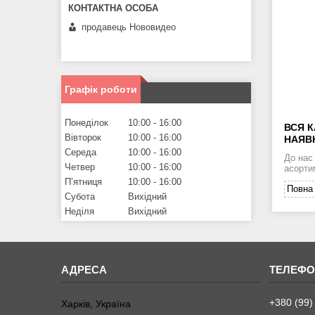
продавець Нововидео
Графік роботи
Понеділок
10:00
16:00
ВСЯ К
Вівторок
10:00
16:00
НАЯВН
Середа
10:00
16:00
До нас
Четвер
10:00
16:00
асорти
Пʼятниця
10:00
16:00
Повна 
Субота
Вихідний
Неділя
Вихідний
+380 (99)
Харків, Україна