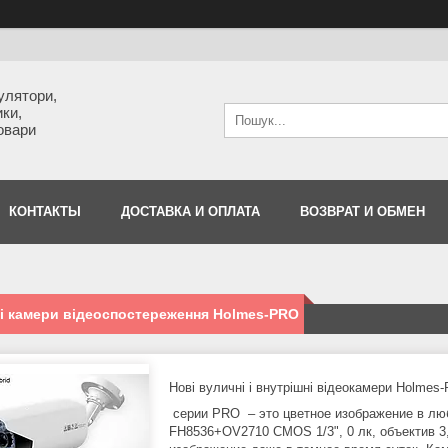
улятори,
ки,
товари
КОНТАКТЫ
ДОСТАВКА И ОПЛАТА
ВОЗВРАТ И ОБМЕН
і камери відеоспостереження Holmes-PRO
Нові вуличні і внутрішні відеокамери Holmes
серии PRO – это цветное изображение в лю
FH8536+OV2710 CMOS 1/3", 0 лк, объектив 3