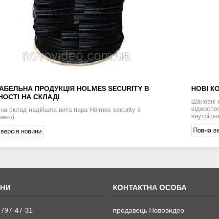
АБЕЛЬНА ПРОДУКЦІЯ HOLMES SECURITY В
НОВІ К
ОСТІ НА СКЛАДІ
Шановні 
відеоспо
 на склад надійшла вита пара Holmes security в
внутрішн
менті.
Повна ве
версія новини
 797-47-31
продавець Нововидео