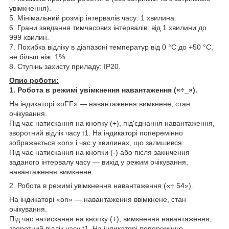
увімкнення).
5. Мінімальний розмір інтервалів часу: 1 хвилина.
6. Грани завдання тимчасових інтервалів: від 1 хвилини до
999 хвилин.
7. Похибка відліку в діапазоні температур від 0 °C до +50 °C,
не більш ніж: 1%.
8. Ступінь захисту приладу: IP20.
Опис роботи:
1. Робота в режимі увімкнення навантаження («÷_»).
На індикаторі «oFF» — навантаження вимкнене, стан
очікування.
Під час натискання на кнопку (+), під'єднання навантаження,
зворотний відлік часу t1. На індикаторі поперемінно
зображається «on» і час у хвилинах, що залишився.
Під час натискання на кнопки (-) або після закінчення
заданого інтервалу часу — вихід у режим очікування,
навантаження вимкнене.
2. Робота в режимі увімкнення навантаження («÷ 54»).
На індикаторі «on» — навантаження ввімкнене, стан
очікування.
Під час натискання на кнопку (+), вимкнення навантаження,
зворотний відлік часу t1. На індикаторі поперемінно