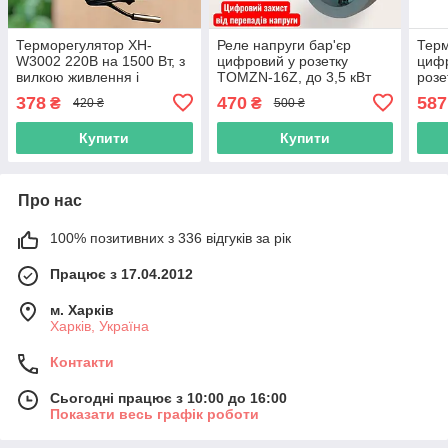
Терморегулятор XH-
Реле напруги бар'єр
Тер
W3002 220В на 1500 Вт, з
цифровий у розетку
циф
вилкою живлення і
TOMZN-16Z, до 3,5 кВт
розе
розеткою, точність 0.1°C
навантаження
заз
378
470
587
₴
₴
420 ₴
500 ₴
Купити
Купити
Про нас
100% позитивних з 336 відгуків за рік
Працює з 17.04.2012
м. Харків
Харків, Україна
Контакти
Сьогодні працює з 10:00 до 16:00
Показати весь графік роботи