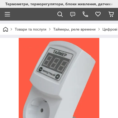
Термометри, терморегулятори, блоки живлення, датчики, ро
Товари та послуги
Таймеры, реле времени
Цифрові 