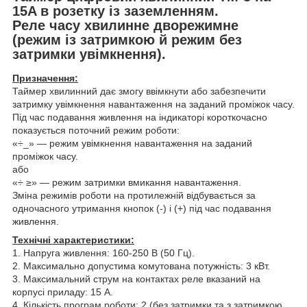
15A в розетку із заземленням.
Реле часу хвилинне дворежимне
(режим із затримкою й режим без
затримки увімкнення).
Призначення:
Таймер хвилинний дає змогу ввімкнути або забезпечити
затримку увімкнення навантаження на заданий проміжок часу.
Під час подавання живлення на індикаторі короткочасно
показується поточний режим роботи:
«÷_» — режим увімкнення навантаження на заданий
проміжок часу.
або
«÷ ≥» — режим затримки вмикання навантаження.
Зміна режимів роботи на протилежній відбувається за
одночасного утримання кнопок (-) і (+) під час подавання
живлення.
Технічні характеристики:
1. Напруга живлення: 160-250 В (50 Гц).
2. Максимально допустима комутована потужність: 3 кВт.
3. Максимальний струм на контактах реле вказаний на
корпусі приладу: 15 А.
4. Кількість програм роботи: 2 (без затримки та з затримкою