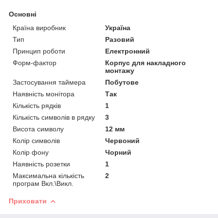
Основні
Країна виробник
Україна
Тип
Разовий
Принцип роботи
Електронний
Форм-фактор
Корпус для накладного
монтажу
Застосування таймера
Побутове
Наявність монітора
Так
Кількість рядків
1
Кількість символів в рядку
3
Висота символу
12 мм
Колір символів
Червоний
Колір фону
Чорний
Наявність розетки
1
Максимальна кількість
2
програм Вкл.\Викл.
Приховати