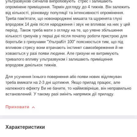
ультразвукові сигналів випробовують стрес і залишають
опромінене приміщення. Термін догляду до 4 тижнів. Він залежить
від кількості, різновиду популяції та інтенсивності опромінення.
Треба пам'ятати, що новонароджені мишата та щуренята глухі
впродовж 14 днів після народження і звук не впливає на них у цей
період. Також треба мати з огляду на те, що уявне збільшення
кількості гризунів у перші дні після початку роботи пристрою для
боротьби з гризунами "УльтраКіт 100" пояснюється тим, що під
впливом стресу вони втрачають інстинкт самозбереження й не
ховаються у разі появи людини. Але гризуни не витримують
тривалого впливу ультразвуком і залишають приміщення
впродовж декількох тижнів.
Для усунення їхнього повернення або появи нових відлякувач
треба вмикати на 2-3 дні щотижня. Якщо прилад працює, але
належного ефекту Ви не бачите, то найімовірніше, він неправильно
встановлений. У такому разі змініть напрямок дії приладу.
Приховати
Характеристики