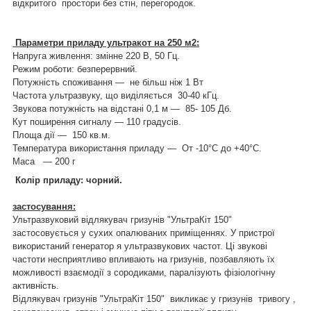
відкритого простори без стін, перегородок.
Параметри приладу ультракот на 250 м2:
Напруга живлення: змінне 220 В, 50 Гц.
Режим роботи: безперервний.
Потужність споживання — не більш ніж 1 Вт
Частота ультразвуку, що виділяється 30-40 кГц.
Звукова потужність на відстані 0,1 м — 85- 105 Дб.
Кут поширення сигналу — 110 градусів.
Площа дії — 150 кв.м.
Температура використання приладу — От -10°C до +40°C.
Маса ― 200 г
Колір приладу: чорний.
застосування:
Ультразвуковий відлякувач гризунів "УльтраКіт 150"
застосовується у сухих опалюваних приміщеннях. У пристрої
використаний генератор я ультразвукових частот. Ці звукові
частоти несприятливо впливають на гризунів, позбавляють їх
можливості взаємодії з сородиками, паралізують фізіологічну
активність.
Відлякувач гризунів "УльтраКіт 150" викликає у гризунів тривогу ,