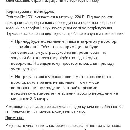
занепокоєння, страх і змушує піти з території впливу .
Користування приладом:
"УльтраКіт 150" вмикається в мережу 220 В. Під час роботи
пристрою на передній панелі періодично загоряється червоно-
зелений світлодіод і з гучномовця лунає тихе потріскування.
Під час встановлення відлякувача треба враховувати такі чинники:
Прилад буде ефективний тільки в закритому просторі
— приміщенні. Обсяг цього приміщення буде
заповнюватися ультразвуковим випромінюванням
завдяки багаторазовому відбиттю від твердих
поверхонь. На відкритому просторі площа дії приладу
зменшується
На гризунів, які є у міжстінових, міжпотовкових і т.п.
просторах ультразвук не впливає. Тому місце
встановлення приладу не загоряйте різними
предметами, і забезпечте вільний простір перед ним не
менш ніж 2-3 метри.
Рекомендована висота розташування відлякувача щонайменше 0,3
м. "УльтраКіт 150" можна монтувати на стіну.
Примітка:
Результати численних спостережень показали, що гризуни через