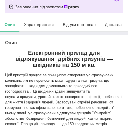
Замовлення під захистом
Опис
Характеристики
Відгуки про товар
Доставка
Опис
Електронний прилад для
відлякування дрібних гризунів —
шкідників на 150 м кв.
Цей пристрій працює за принципом створення ультразвукових
коливань, які не переносять миші, щури та інші гризуни, що
заподіюють шкоди для домашнього та присадибного
господарства . Ці шкідники здатні знищувати та
псувати продукти, урожай також поширюють інфекції, небезпечні
для життя і здоров'я людей. Застосувані отруйні речовини от
грызунов не так ефективно, крім того, небезпечно людей . У
цьому плані ультразвуковий відлякувач гризунів "УльтраКіт"
абсолютно безвреден і безпечний для людей, хатніх тварин,
екології. Площа дії приладу — до 150 квадратних метрів