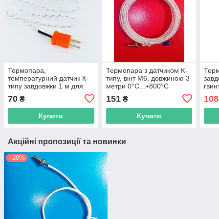
Термопара,
Термопара з датчиком K-
Терм
температурний датчик К-
типу, вінт М6, довжиною 3
завд
типу завдовжки 1 м для
метри 0°C...+800°C
гвин
терморегулятора, тестера
70
151
108
₴
₴
— 50...400 С
Купити
Купити
Акційні пропозиції та новинки
–20%