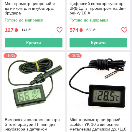
Мінігігрометр цифровий із
Цифровий вологорегулятор
датчиком для інкубатора,
ВРД-1д із гігрометром на din-
брудера
рейку 10 А
Готово до відправки
Готово до відправки
127
574
₴
₴
141 ₴
638 ₴
Купити
Купити
–10%
–10%
Вимірювач вологості повітря
Міні термометр цифровий
й температури Th mini для
вcolder YK-10 з виносним
інкубатора з датчиком
металевим датчиком до.+110