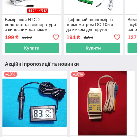
Вимірювач HTC-2
Цифровий вологомір із
Вимі
вологості та температури
термометром DC 105 з
інку
з виносним датчиком
датчиком для другої
вино
температури
199
194
127
₴
₴
221 ₴
216 ₴
Купити
Купити
Акційні пропозиції та новинки
–10%
–10%