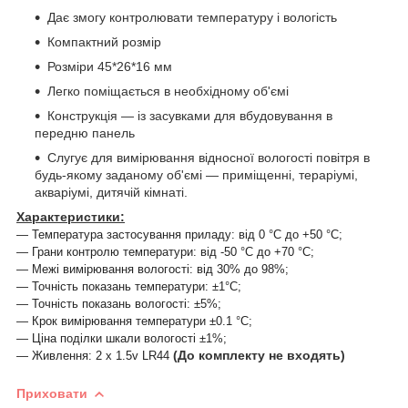
Дає змогу контролювати температуру і вологість
Компактний розмір
Розміри 45*26*16 мм
Легко поміщається в необхідному об'ємі
Конструкція — із засувками для вбудовування в
передню панель
Слугує для вимірювання відносної вологості повітря в
будь-якому заданому об'ємі — приміщенні, тераріумі,
акваріумі, дитячій кімнаті.
Характеристики:
― Температура застосування приладу: від 0 °C до +50 °C;
― Грани контролю температури: від -50 °C до +70 °C;
― Межі вимірювання вологості: від 30% до 98%;
― Точність показань температури: ±1°C;
― Точність показань вологості: ±5%;
― Крок вимірювання температури ±0.1 °C;
― Ціна поділки шкали вологості ±1%;
(До комплекту не входять)
― Живлення: 2 x 1.5v LR44
Приховати