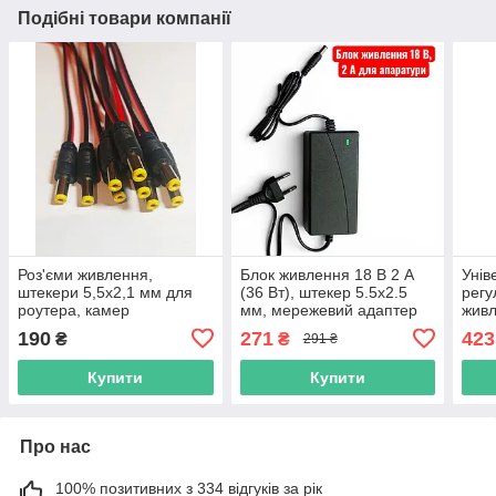
Подібні товари компанії
Роз'єми живлення,
Блок живлення 18 В 2 А
Унів
штекери 5,5x2,1 мм для
(36 Вт), штекер 5.5x2.5
регу
роутера, камер
мм, мережевий адаптер
живл
відеоспостереження з
постійного струму (DC) з
циф
190
271
423
₴
₴
291 ₴
дротом 20 см, комплект
кабелем 220 В
роз'
10 шт.
Купити
Купити
Про нас
100% позитивних з 334 відгуків за рік