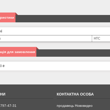
еристики
ні
к
HTC
ція для замовлення
0 ₴
 797-47-31
продавець Нововидео