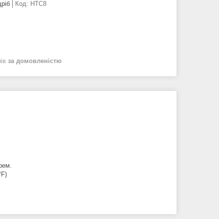
дріб
Код:
HTC8
нів
за домовленістю
рем.
°F)