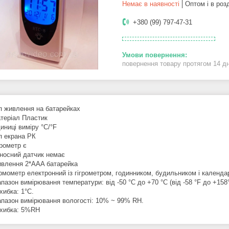
Немає в наявності
Оптом і в роз
+380 (99) 797-47-31
повернення товару протягом 14 д
п живлення на батарейках
теріал Пластик
иниці виміру °C/°F
п екрана РК
грометр є
носний датчик немає
влення 2*AAA батарейка
рмометр електронний із гігрометром, годинником, будильником і календа
апазон вимірювання температури: від -50 °C до +70 °C (від -58 °F до +158
хибка: 1°C.
апазон вимірювання вологості: 10% ~ 99% RH.
хибка: 5%RH