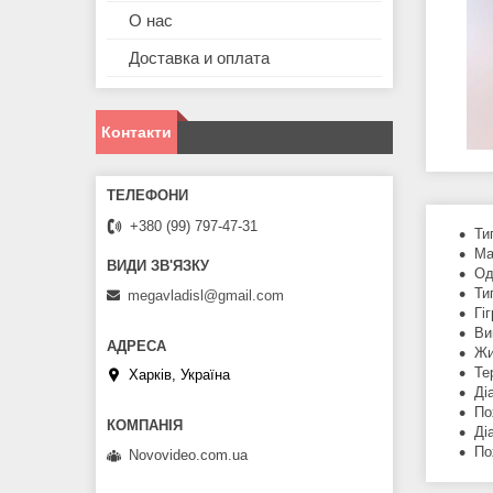
О нас
Доставка и оплата
Контакти
+380 (99) 797-47-31
Ти
Ма
Од
Ти
megavladisl@gmail.com
Гі
Ви
Жи
Те
Харків, Україна
Ді
По
Ді
По
Novovideo.com.ua