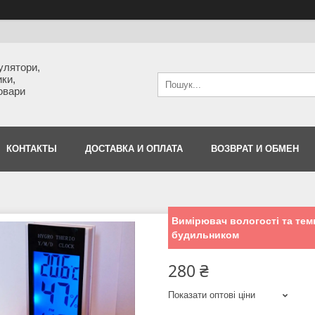
улятори,
ки,
товари
КОНТАКТЫ
ДОСТАВКА И ОПЛАТА
ВОЗВРАТ И ОБМЕН
Вимірювач вологості та тем
будильником
280 ₴
Показати оптові ціни