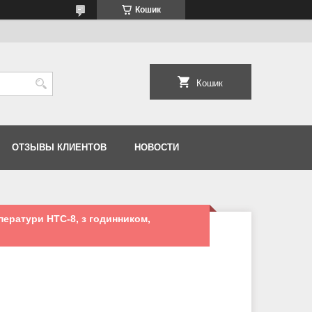
Кошик
Кошик
ОТЗЫВЫ КЛИЕНТОВ
НОВОСТИ
ператури HTC-8, з годинником,