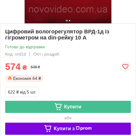
Цифровий вологорегулятор ВРД-1д із
гігрометром на din-рейку 10 А
Готово до відправки
Код: vrd1d
Опт і роздріб
574
₴
638 ₴
Економія
64 ₴
622 ₴
від 5 шт.
Купити
або
Купити з