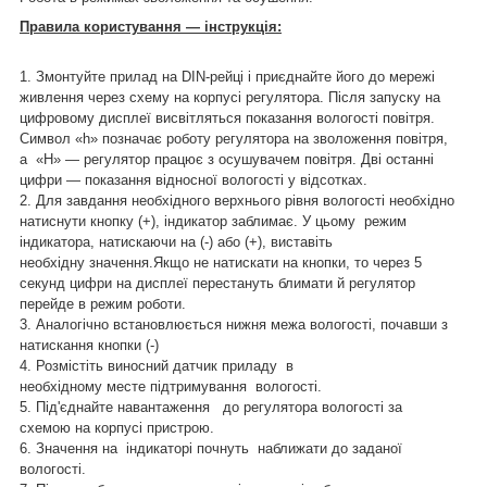
Правила користування — інструкція:
1. Змонтуйте прилад на DIN-рейці і приєднайте його до мережі
живлення через схему на корпусі регулятора. Після запуску на
цифровому дисплеї висвітляться показання вологості повітря.
Символ «h» позначає роботу регулятора на зволоження повітря,
а «Н» — регулятор працює з осушувачем повітря. Дві останні
цифри — показання відносної вологості у відсотках.
2. Для завдання необхідного верхнього рівня вологості необхідно
натиснути кнопку (+), індикатор заблимає. У цьому режим
індикатора, натискаючи на (-) або (+), виставіть
необхідну значення.Якщо не натискати на кнопки, то через 5
секунд цифри на дисплеї перестануть блимати й регулятор
перейде в режим роботи.
3. Аналогічно встановлюється нижня межа вологості, почавши з
натискання кнопки (-)
4. Розмістіть виносний датчик приладу в
необхідному месте підтримування вологості.
5. Під'єднайте навантаження до регулятора вологості за
схемою на корпусі пристрою.
6. Значення на індикаторі почнуть наближати до заданої
вологості.