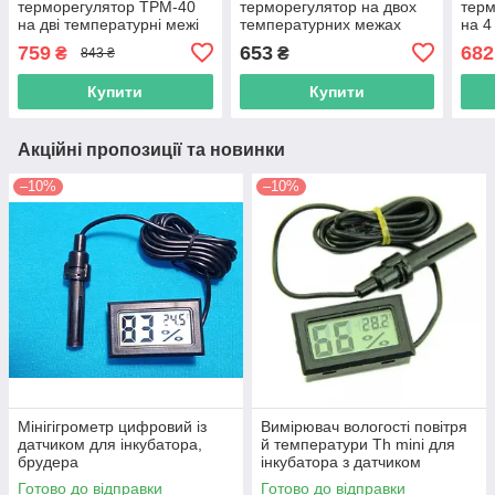
терморегулятор ТРМ-40
терморегулятор на двох
терм
на дві температурні межі
температурних межах
на 4
40 А, 8,8 кВт
Цтрд3-2ч на din-рейку
din-
759
653
682
₴
₴
843 ₴
навантаження
Купити
Купити
Акційні пропозиції та новинки
–10%
–10%
Мінігігрометр цифровий із
Вимірювач вологості повітря
датчиком для інкубатора,
й температури Th mini для
брудера
інкубатора з датчиком
Готово до відправки
Готово до відправки