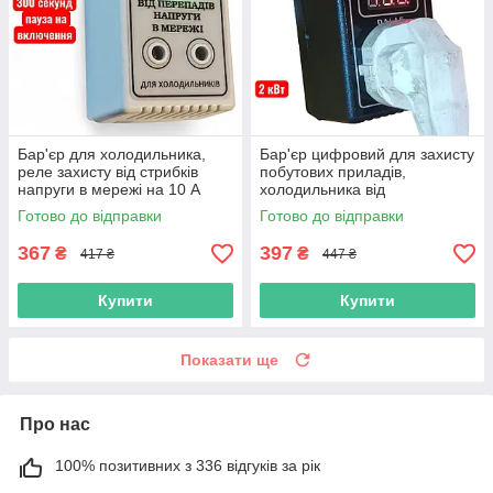
Бар'єр для холодильника,
Бар'єр цифровий для захисту
реле захисту від стрибків
побутових приладів,
напруги в мережі на 10 А
холодильника від
перенапруги, стрибків
Готово до відправки
Готово до відправки
живлення в мережі 220 в. 10
А
367
397
₴
₴
417 ₴
447 ₴
Купити
Купити
Показати ще
Про нас
100% позитивних з 336 відгуків за рік