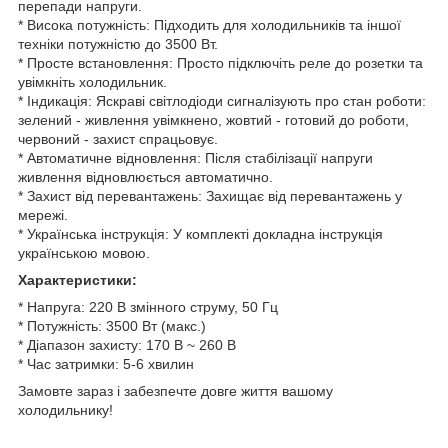
перепади напруги.
* Висока потужність: Підходить для холодильників та іншої
техніки потужністю до 3500 Вт.
* Просте встановлення: Просто підключіть реле до розетки та
увімкніть холодильник.
* Індикація: Яскраві світлодіоди сигналізують про стан роботи:
зелений - живлення увімкнено, жовтий - готовий до роботи,
червоний - захист спрацьовує.
* Автоматичне відновлення: Після стабілізації напруги
живлення відновлюється автоматично.
* Захист від перевантажень: Захищає від перевантажень у
мережі.
* Українська інструкція: У комплекті докладна інструкція
українською мовою.
Характеристики:
* Напруга: 220 В змінного струму, 50 Гц
* Потужність: 3500 Вт (макс.)
* Діапазон захисту: 170 В ~ 260 В
* Час затримки: 5-6 хвилин
Замовте зараз і забезпечте довге життя вашому
холодильнику!