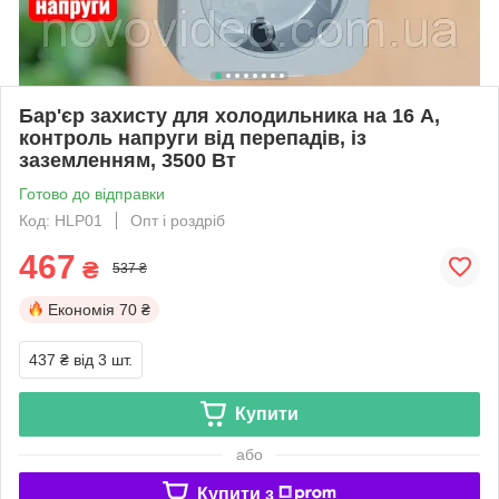
Бар'єр захисту для холодильника на 16 А,
контроль напруги від перепадів, із
заземленням, 3500 Вт
Готово до відправки
Код: HLP01
Опт і роздріб
467
₴
537 ₴
Економія
70 ₴
437 ₴
від 3 шт.
Купити
або
Купити з