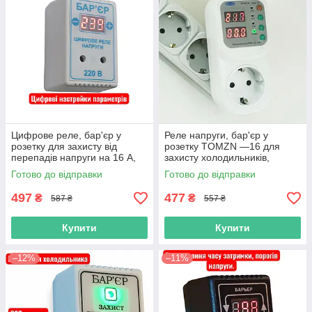
Цифрове реле, бар'єр у
Реле напруги, бар'єр у
розетку для захисту від
розетку TOMZN —16 для
перепадів напруги на 16 А,
захисту холодильників,
до 3.2 кВт потужність
пральних машин та іншої
Готово до відправки
Готово до відправки
навантаження
техніки, 16 А
497
477
₴
₴
587 ₴
557 ₴
Купити
Купити
–12%
–11%