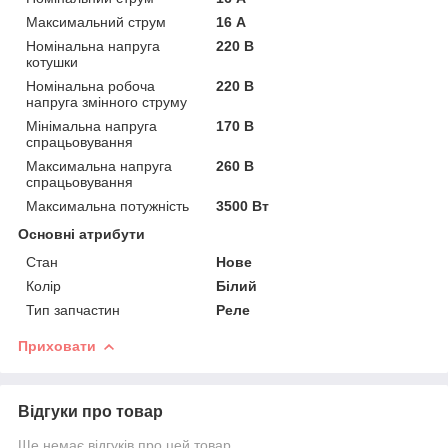
Максимальний струм
16 А
Номінальна напруга
220 В
котушки
Номінальна робоча
220 В
напруга змінного струму
Мінімальна напруга
170 В
спрацьовування
Максимальна напруга
260 В
спрацьовування
Максимальна потужність
3500 Вт
Основні атрибути
Стан
Нове
Колір
Білий
Тип запчастин
Реле
Приховати
Відгуки про товар
Ще немає відгуків про цей товар