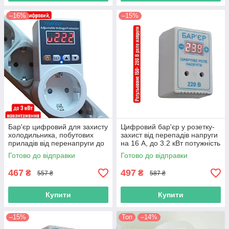
–16%
–15%
Бар'єр цифровий для захисту
Цифровий бар'єр у розетку-
холодильника, побутових
захист від перепадів напруги
приладів від перенапруги до
на 16 А, до 3.2 кВт потужність
3 кВт
навантаження
Готово до відправки
Готово до відправки
467
497
₴
₴
557 ₴
587 ₴
Купити
Купити
–15%
Топ
–14%