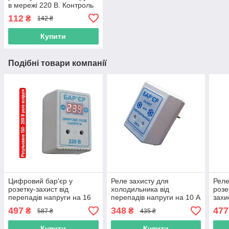
в мережі 220 В. Контроль
перепадів змінного
112
₴
142 ₴
струму.
Купити
Подібні товари компанії
Цифровий бар'єр у
Реле захисту для
Реле
розетку-захист від
холодильника від
роз
перепадів напруги на 16
перепадів напруги на 10 А
захи
А, до 3.2 кВт потужність
прал
497
348
477
₴
₴
587 ₴
435 ₴
навантаження
техн
Купити
Купити