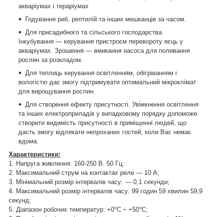
акваріумах і тераріумах
Годування риб, рептилій та інших мешканців за часом.
Для присадибного та сільського господарства.
Інкубування — керування пристроєм перевороту яєць у
акваріумах. Зрошення — вмикання насоса для поливання
рослин за розкладом.
Для теплиць керування освітленням, обігріванням і
вологістю дає змогу підтримувати оптимальний мікроклімат
для вирощування рослин.
Для створення ефекту присутності. Увімкнення освітлення
та інших електроприладів у випадковому порядку допоможе
створити видимість присутності в приміщенні людей, що
дасть змогу відлякати непроханих гостей, коли Вас немає
вдома.
Характеристики:
1. Напруга живлення: 160-250 В. 50 Гц;
2. Максимальний струм на контактах реле — 10 А;
3. Мінімальний розмір інтервалів часу: ― 0,1 секунди;
4. Максимальний розмір інтервалів часу: 99 годин 59 хвилин 59,9
секунд;
5. Діапазон робочих температур: +0°С ÷ +50°С;