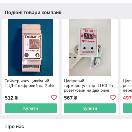
Подібні товари компанії
Таймер часу циклічний
Цифровий
Цифр
ТЦД-2 цифровий на 2 кВт
терморегулятор ЦТР3-2ч
розе
розетковий на два рівні
пере
температури 3 кВт
А, д
512
567
497
₴
₴
нав
Купити
Купити
Про нас