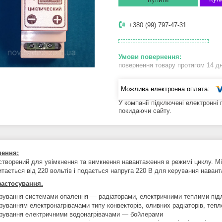
+380 (99) 797-47-31
повернення товару протягом 14 д
У компанії підключені електронні
покидаючи сайту.
чення:
створений для увімкнення та вимкнення навантаження в режимі циклу. Мі
итається від 220 вольтів і подається напруга 220 В для керування наван
астосування.
рування системами опалення — радіаторами, електричними теплими під
руванням електронагрівачами типу конвекторів, оливних радіаторів, теп
рування електричними водонагрівачами — бойлерами