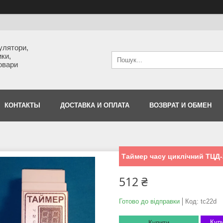
улятори,
ки,
товари
КОНТАКТЫ
ДОСТАВКА И ОПЛАТА
ВОЗВРАТ И ОБМЕН
Таймер часу циклічний ТЦД-
512 ₴
Готово до відправки
Код:
tc22d
Купи
Купити