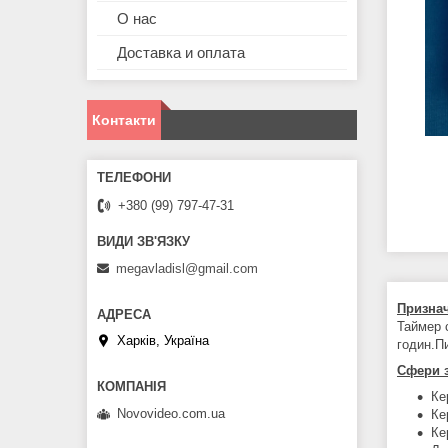
О нас
Доставка и оплата
Контакти
+380 (99) 797-47-31
megavladisl@gmail.com
Призна
Таймер 
Харків, Україна
годин.П
Сфери з
Ке
Novovideo.com.ua
Ке
Ке