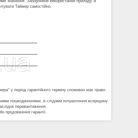
ме значення. Заборонене використання приладу зі
нтувати Таймер самостійно.
ймера" у період гарантійного терміну споживач має право
чними пошкодженнями; зі слідами потрапляння всередину
наслідок перевантаження.
бо продовження гарантії.