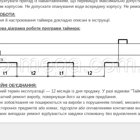
луатувати прилад із навантаженням, що перевищує максимально допусти
им корпусом. Не допускати опанування води всередину корпусу. Не ремо
ОБОТИ:
ня й настроювання таймера докладно описані в інструкції.
ва діаграма роботи програми таймера:
ІЙНІ ОБ'ЄДНАННЯ:
ний термін експлуатації — 12 місяців із дня продажу. У разі відмови "Та
латний ремонт виробу, повернувши його за місцем придбання.
йні зобов'язання не поширюються на вироби з порушенням пломб; механі
 сторонніх предметів або комах; підгоріли або оплавленими контактами в
таких випадках ремонт відбувається завдяки споживачу без відновлення а