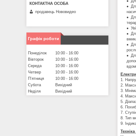
Дл
Дл
продавець Нововидео
наси
Дл
тера
Ув
Дл
Графік роботи
вмик
Дл
росл
Понеділок
10:00
16:00
Дл
Вівторок
10:00
16:00
допо
Середа
10:00
16:00
вдом
Четвер
10:00
16:00
Електри
Пʼятниця
10:00
16:00
1. Напру
Субота
Вихідний
2. Макс
3. Мінім
Неділя
Вихідний
4. Макси
5. Діап
6. Похиб
7. Ступі
8. Тип м
9. Інди
Техніка