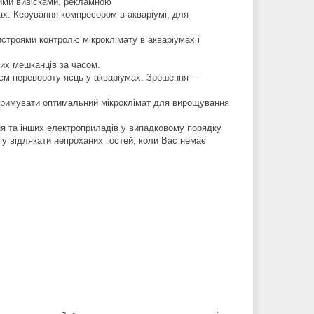
ими вивісками, рекламною
мах. Керування компресором в акваріумі, для
строями контролю мікроклімату в акваріумах і
ших мешканців за часом.
оєм перевороту яєць у акваріумах. Зрошення —
дтримувати оптимальний мікроклімат для вирощування
ня та інших електроприладів у випадковому порядку
у відлякати непроханих гостей, коли Вас немає