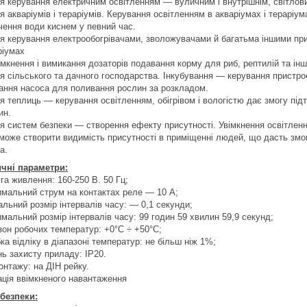
я керування електричним освітленням — вуличним і внутрішнім, світлов
я акваріумів і тераріумів. Керування освітленням в акваріумах і тераріу
чення води киснем у певний час.
я керування електрообогрівачами, зволожувачами й багатьма іншими при
ріумах
імкнення і вимикання дозаторів подавання корму для риб, рептилій та ін
я сільського та дачного господарства. Інкубування — керування пристр
ання насоса для поливання рослин за розкладом.
я теплиць — керування освітленням, обігрівом і вологістю дає змогу пі
ин.
я систем безпеки — створення ефекту присутності. Увімкнення освітлен
може створити видимість присутності в приміщенні людей, що дасть змог
а.
чні параметри:
га живлення: 160-250 В. 50 Гц;
имальний струм на контактах реле — 10 А;
альний розмір інтервалів часу: ― 0,1 секунди;
мальний розмір інтервалів часу: 99 годин 59 хвилин 59,9 секунд;
азон робочих температур: +0°С ÷ +50°С;
ка відліку в діапазоні температур: не більш ніж 1%;
нь захисту приладу: IP20.
онтажу: на ДІН рейку.
кація ввімкненого навантаження
 безпеки: