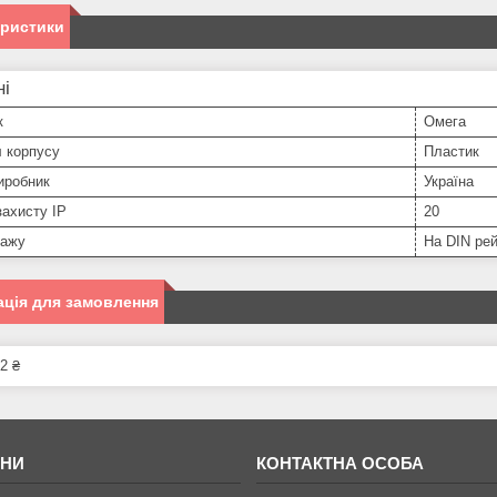
еристики
ні
к
Омега
 корпусу
Пластик
иробник
Україна
захисту IP
20
тажу
На DIN ре
ція для замовлення
2 ₴