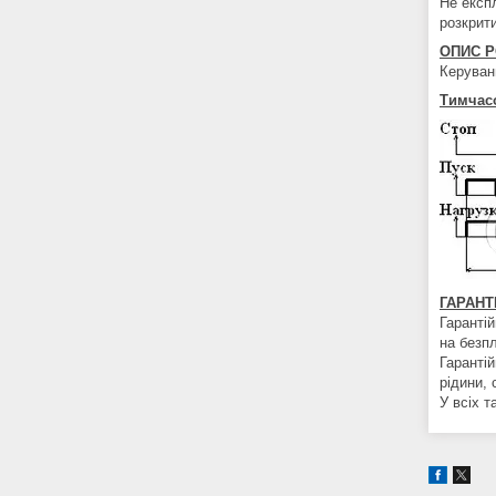
Не експ
розкрит
ОПИС Р
Керуван
Тимчасо
ГАРАНТ
Гарантій
на безп
Гаранті
рідини,
У всіх 