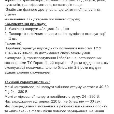
пускників, трансформаторів, контакторів тощо.
-Знаймати фазного дроту в ланцюгах змінної напруги та
струму
-визначення + і - джерела постійного струму;
Комплектація приладу:
1. Указівник напруги «Лоцман-2» - 1шт.
2. Паспорт із технічним описом та інструкцією з експлуатації
— 1 шт.
Гарантія:
Виробник гарантує відповідність покажчиків вимогам ТУ У
19463435.006-95 за дотримання споживачем умов
експлуатації, транспортування і зберігання, встановлених
зазначеними ТУ. Гарантійний термін — 2 роки від дня початку
експлуатації покажчика, але не більш ніж 2,5 роки від дня
відвантаження споживачеві.
Технічні характеристики:
Межі контрольованої напруги змінного струму частотою 40-60
Гц: 24 - 380 В.
Межі вимірюваної напруги постійного струму: 24 - 380 В.
Час заряджання від мережі 220 В, не більш ніж — 30 сек
Час працездатності покажчика в режимах визначення обриву
та «визначення фази» після повного заряджання не менш