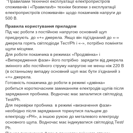
"Правилами технічної експлуатації електропристроїв
споживачів і «Правилаvb» техніки безпеки з експлуатації
електропристроїв споживачів» щодо покажчиків напруги до
500 В.
Правила користування приладом
Під час роботи з постійною напругою основний щуп
приєднують до «+» джерела. Якщо він під'єднаний до «-»
джерела горять світлодіоди Тест/Рh і «-», потрібно поміняти
щупи місцями.
Для роботи покажчика в режимах «Продзвінка» і
«Випередження фази» його потрібно зарядити від джерела
змінного або постійного струму напругою не менш ніж 220 В
(в останньому випадку основний щуп має бути з'єднаний з
«+» джерела.
Готовність покажчика до роботи в режимі «дзвінка»
робиться короткочасним замиканням електродів щупів після
заряджання пробника. Водночас має запалитися світлодіод
Теst/Рh.
Для перевірки пробника в режимі «визначення фази»
необхідно після заряджання торкнутися пальцем до
електроду «РН», а іншою рукою до металевого електроду
основного щупа. Водночас має індикуватися світлодіод Теst/
Рh.