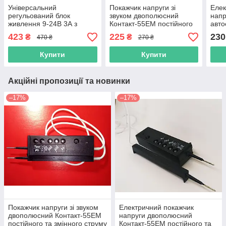
Універсальний
Покажчик напруги зі
Елек
регульований блок
звуком двополюсний
напр
живлення 9-24В 3А з
Контакт-55ЕМ постійного
авто
цифровим вольтметром,
та змінного струму від 24
ЕМ в
423
225
230
₴
₴
470 ₴
270 ₴
роз'єм DC 5.5x2.5мм
до 380 В
Купити
Купити
Акційні пропозиції та новинки
–17%
–17%
Покажчик напруги зі звуком
Електричний покажчик
двополюсний Контакт-55ЕМ
напруги двополюсний
постійного та змінного струму
Контакт-55ЕМ постійного та