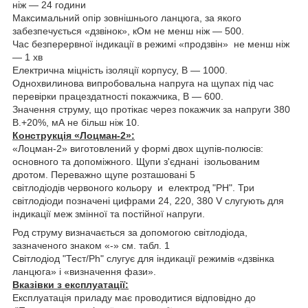
ніж — 24 години
Максимальний опір зовнішнього ланцюга, за якого
забезпечується «дзвінок», кОм не менш ніж — 500.
Час безперервної індикації в режимі «продзвін» не менш ніж
— 1 хв
Електрична міцність ізоляції корпусу, В — 1000.
Однохвилинова випробовальна напруга на щупах під час
перевірки працездатності покажчика, В — 600.
Значення струму, що протікає через покажчик за напруги 380
В.+20%, мА не більш ніж 10.
Конструкція «Лоцман-2»:
«Лоцман-2» виготовлений у формі двох щупів-полюсів:
основного та допоміжного. Щупи з'єднані ізольованим
дротом. Переважно щупе розташовані 5
світлодіодів червоного кольору и електрод "РН". Три
світлодіоди позначені цифрами 24, 220, 380 V слугують для
індикації меж змінної та постійної напруги.
Род струму визначається за допомогою світлодіода,
зазначеного знаком «-» см. табл. 1
Світлодіод "Тест/Рh" слугує для індикації режимів «дзвінка
ланцюга» і «визначення фази».
Вказівки з експлуатації:
Експлуатація приладу має проводитися відповідно до