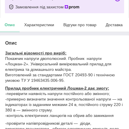
Замовлення під захистом
Опис
Характеристики
Відгуки про товар
Доставка
Опис
Загальні відомості про виріб:
Покажчик напруги двополюсний. Пробник напруги
«Лоцман-2». Універсальний вимірювальний прилад для
електрика та домашнього майстра.
Виготовлений за стандартами ГОСТ 20493-90 і технічною
умовою ТУ У 19463435.006-95.
Прилад пробник електричний Лоцман-2 дає змогу:
-перевірити наявність напруги постійного або змінного;
-примерно визначити значення контрольованої напруги — на
індикаторах із заданими межами 24 в, постійного струму 220 і
380 в — змінного струму.
-контроль електричних ланцюгів на обрив або замикання
-провірити напівпровідникові деталі — діоди,
тиристори,транзистори , обмоок електричних двигунів, реле,