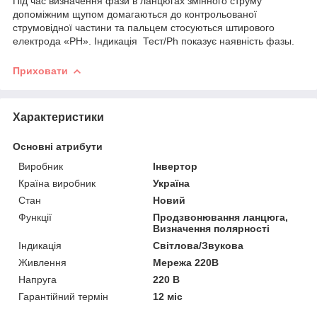
Під час визначення фази в ланцюгах змінного струму
допоміжним щупом домагаються до контрольованої
струмовідної частини та пальцем стосуються штирового
електрода «РH». Індикація Тест/Рh показує наявність фазы.
Приховати
Характеристики
Основні атрибути
Виробник
Інвертор
Країна виробник
Україна
Стан
Новий
Функції
Продзвонювання ланцюга,
Визначення полярності
Індикація
Світлова/Звукова
Живлення
Мережа 220В
Напруга
220 В
Гарантійний термін
12 міс