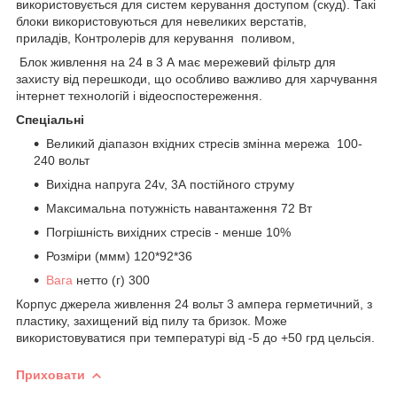
використовується для систем керування доступом (скуд). Такі
блоки використовуються для невеликих верстатів,
приладів, Контролерів для керування поливом,
Блок живлення на 24 в 3 А має мережевий фільтр для
захисту від перешкоди, що особливо важливо для харчування
інтернет технологій і відеоспостереження.
Спеціальні
Великий діапазон вхідних стресів змінна мережа 100-
240 вольт
Вихідна напруга 24v, 3А постійного струму
Максимальна потужність навантаження 72 Вт
Погрішність вихідних стресів - менше 10%
Розміри (ммм) 120*92*36
Вага
нетто (г) 300
Корпус джерела живлення 24 вольт 3 ампера герметичний, з
пластику, захищений від пилу та бризок. Може
використовуватися при температурі від -5 до +50 грд цельсія.
Приховати