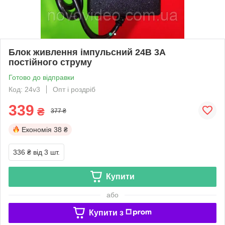
Блок живлення імпульсний 24В 3А
постійного струму
Готово до відправки
Код: 24v3
Опт і роздріб
339
₴
377 ₴
Економія
38 ₴
336 ₴
від 3 шт.
Купити
або
Купити з