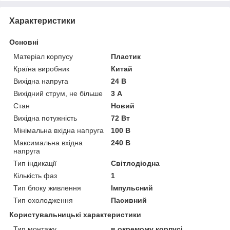
Характеристики
Основні
Матеріал корпусу
Пластик
Країна виробник
Китай
Вихідна напруга
24 В
Вихідний струм, не більше
3 А
Стан
Новий
Вихідна потужність
72 Вт
Мінімальна вхідна напруга
100 В
Максимальна вхідна
240 В
напруга
Тип індикації
Світлодіодна
Кількість фаз
1
Тип блоку живлення
Імпульсний
Тип охолодження
Пасивний
Користувальницькі характеристики
Тип монтажу
в окремому корпусі