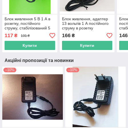
Блок живлення 5 В 1 А в
Блок живлення, адаптер
Блок
розетку, постійного
13 вольтів 1 А постійного
пост
струму, стабілізований 5
струму в розетку
стаб
Вт
побу
117
166
146
₴
₴
131 ₴
Купити
Купити
Акційні пропозиції та новинки
–10%
–10%