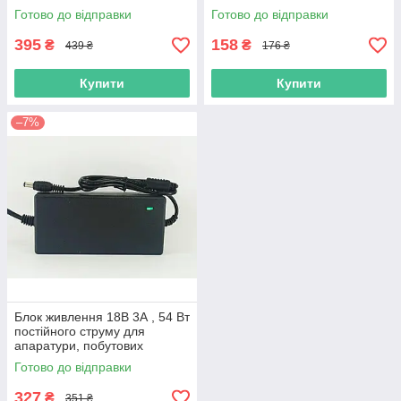
світлодіодних стрічок,
світлодіодних стрічок
Готово до відправки
Готово до відправки
побутової техніки
395
158
₴
₴
439 ₴
176 ₴
Купити
Купити
–7%
Блок живлення 18В 3А , 54 Вт
постійного струму для
апаратури, побутових
приладів
Готово до відправки
327
₴
351 ₴