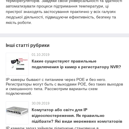
терморегуляторів. Завдяки своїй універсальності та здатності
автоматизувати процеси підтримання температури, ці
пристрої знаходять застосування практично у всіх галузях
людської діяльності, підвищуючи ефективність, безпеку та
якість роботи.
Інші статті рубрики
01.10.2019
Какие существуют правильные
подключения ip камер к регистратору NVR?
IP камеры бывают с питанием через POE и без него.
Регистраторы могут быть с выходами POE, без таких выходов
и смешанного типа. Рассмотрим варианты схем
подключений.
30.09.2019
Комутатор або світч для IP
відеоспостереження. Як правильно
підібрати? Які види мережевих комутаторів
бувають?
IP камери зараз зайняли лідируюче становище в