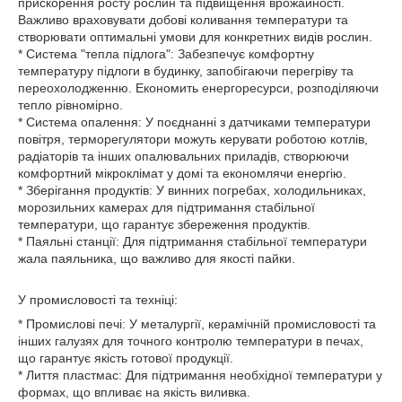
прискорення росту рослин та підвищення врожайності.
Важливо враховувати добові коливання температури та
створювати оптимальні умови для конкретних видів рослин.
* Система "тепла підлога": Забезпечує комфортну
температуру підлоги в будинку, запобігаючи перегріву та
переохолодженню. Економить енергоресурси, розподіляючи
тепло рівномірно.
* Система опалення: У поєднанні з датчиками температури
повітря, терморегулятори можуть керувати роботою котлів,
радіаторів та інших опалювальних приладів, створюючи
комфортний мікроклімат у домі та економлячи енергію.
* Зберігання продуктів: У винних погребах, холодильниках,
морозильних камерах для підтримання стабільної
температури, що гарантує збереження продуктів.
* Паяльні станції: Для підтримання стабільної температури
жала паяльника, що важливо для якості пайки.
У промисловості та техніці:
* Промислові печі: У металургії, керамічній промисловості та
інших галузях для точного контролю температури в печах,
що гарантує якість готової продукції.
* Лиття пластмас: Для підтримання необхідної температури у
формах, що впливає на якість виливка.